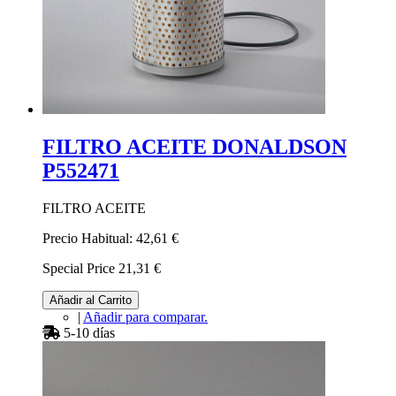
FILTRO ACEITE DONALDSON
P552471
FILTRO ACEITE
Precio Habitual:
42,61 €
Special Price
21,31 €
Añadir al Carrito
|
Añadir para comparar.
5-10 días