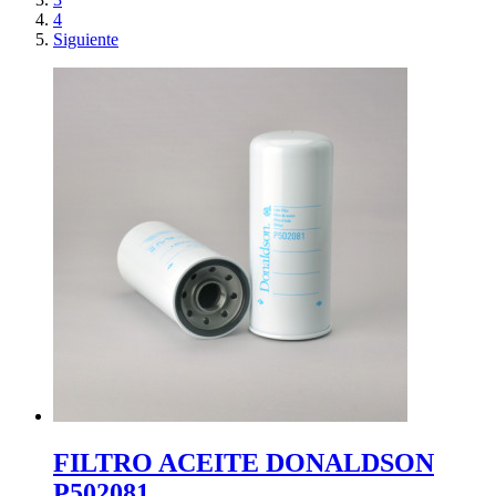
4
Siguiente
FILTRO ACEITE DONALDSON
P502081