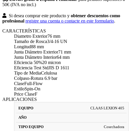
50€ (IVA no incl.)
Si desea comprar este producto y
obtener descuentos como
profesional
registre una cuenta o contacte en este formulario
.
CARACTERÍSTICAS
Diametro Exterior
76 mm
Tamaño de Rosca
3/4-16 UN
Longitud
88 mm
Junta Diámetro Exterior
71 mm
Junta Diámetro Interior
64 mm
Eficiencia 50%
20 micron
Eficiencia Test Std
JIS D 1611
Tipo de Media
Celulosa
Colpaso-Rotura
6.9 bar
Clase
Full-Flow
Estilo
Spin-On
Price Clase
F
APLICACIONES
CLAAS LEXION 405
Cosechadora