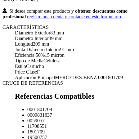
Si desea comprar este producto y
obtener descuentos como
profesional
registre una cuenta o contacte en este formulario
.
CARACTERÍSTICAS
Diametro Exterior
83 mm
Diametro Interior
39 mm
Longitud
209 mm
Junta Diámetro Interior
91 mm
Eficiencia 50%
15 micron
Tipo de Media
Celulosa
Estilo
Cartucho
Price Clase
F
Aplicación Principal
MERCEDES-BENZ 0001801709
CRUCE DE REFERENCIAS
Referencias Compatibles
0001801709
0009831637
0059057
11708551
1801709
19500757