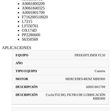
A9061800209
A9061840325
А0001801709
F716200510020
L7215
LF550761
OX174D
PP2280600
S6350569
APLICACIONES
FREIGHTLINER FL50
Camión
MERCEDES-BENZ MBE900
A0001801709
CocheTUCHO, FILTRO DE LUBRICACIÓN
MBE900