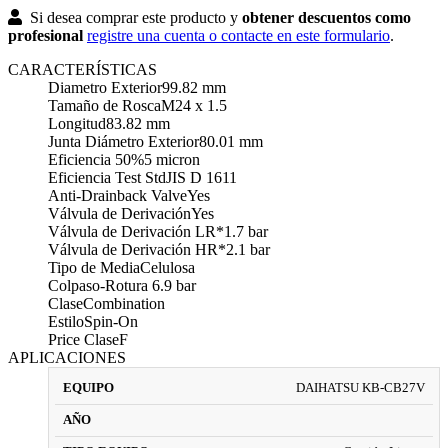
Si desea comprar este producto y
obtener descuentos como
profesional
registre una cuenta o contacte en este formulario
.
CARACTERÍSTICAS
Diametro Exterior
99.82 mm
Tamaño de Rosca
M24 x 1.5
Longitud
83.82 mm
Junta Diámetro Exterior
80.01 mm
Eficiencia 50%
5 micron
Eficiencia Test Std
JIS D 1611
Anti-Drainback Valve
Yes
Válvula de Derivación
Yes
Válvula de Derivación LR*
1.7 bar
Válvula de Derivación HR*
2.1 bar
Tipo de Media
Celulosa
Colpaso-Rotura
6.9 bar
Clase
Combination
Estilo
Spin-On
Price Clase
F
APLICACIONES
DAIHATSU KB-CB27V