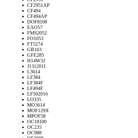
CF2951AP
CF494
CF494AP
DOF8108
EAO57
FMS2052
FO1053
FT5274
GB103
GFE285
H14W32
J1312011
L3614
LF384
LF384F
LF494F
LF502016
LO335
MO3614
MOF129X
MPOF58
OC18100
OC235
OC988