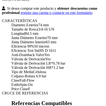
Si desea comprar este producto y
obtener descuentos como
profesional
registre una cuenta o contacte en este formulario
.
CARACTERÍSTICAS
Diametro Exterior
74 mm
Tamaño de Rosca
3/4-16 UN
Longitud
84.5 mm
Junta Diámetro Exterior
70 mm
Junta Diámetro Interior
63 mm
Eficiencia 99%
50 micron
Eficiencia Test Std
JIS D 1611
Anti-Drainback Valve
Yes
Válvula de Derivación
Yes
Válvula de Derivación LR*
0.78 bar
Válvula de Derivación HR*
1.2 bar
Tipo de Media
Celulosa
Colpaso-Rotura
6.9 bar
Clase
Full-Flow
Estilo
Spin-On
Price Clase
F
CRUCE DE REFERENCIAS
Referencias Compatibles