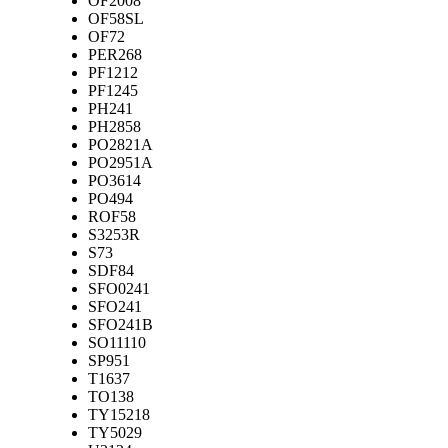
OF2008
OF58SL
OF72
PER268
PF1212
PF1245
PH241
PH2858
PO2821A
PO2951A
PO3614
PO494
ROF58
S3253R
S73
SDF84
SFO0241
SFO241
SFO241B
SO11110
SP951
T1637
TO138
TY15218
TY5029