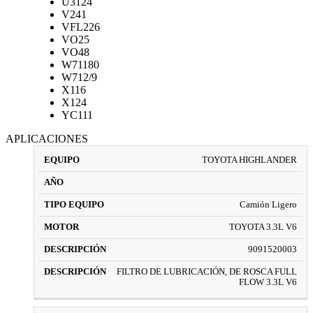
U3124
V241
VFL226
VO25
VO48
W71180
W712/9
X116
X124
YC111
APLICACIONES
TOYOTA HIGHLANDER
Camión Ligero
TOYOTA 3.3L V6
9091520003
FILTRO DE LUBRICACIÓN, DE ROSCA FULL
FLOW 3.3L V6