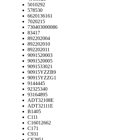
5010292
578530
6620136161
7020215
730403000086
83417
892202004
892202010
892202011
9091520003
9091520005
9091533021
90915YZZB9
90915YZZG1
9144445
92325340
93164895
ADT32108E
ADT32111E
B1405
C111
C16012662
C171
C931
CF2951