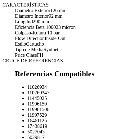
CARACTERÍSTICAS
Diametro Exterior
126 mm
Diametro Interior
92 mm
Longitud
290 mm
Eficiencia Beta 1000
23 micron
Colpaso-Rotura
10 bar
Flow Direction
Inside-Out
Estilo
Cartucho
Tipo de Media
Synthetic
Price Clase
FH
CRUCE DE REFERENCIAS
Referencias Compatibles
11026934
110269347
11445025
11996150
119961506
11997529
16461125
17438619
5027043
5029817