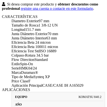
Si desea comprar este producto y
obtener descuentos como
profesional
registre una cuenta o contacte en este formulario
.
CARACTERÍSTICAS
Diametro Exterior
97 mm
Tamaño de Rosca
1 3/8-12 UN
Longitud
151.7 mm
Junta Diámetro Exterior
70 mm
Junta Diámetro Interior
63 mm
Eficiencia Beta 2
4 micron
Eficiencia Beta 1000
11 micron
Eficiencia Test Std
ISO 16889
Colpaso-Rotura
34.5 bar
Flow Direction
Standard
Estilo
Spin-On
Serie
HMK04/24
Marca
Duramax®
Tipo de Media
Synteq XP
Price Clase
F
Aplicación Principal
CASE/CASE IH A165029
APLICACIONES
KOMATSU 840.2